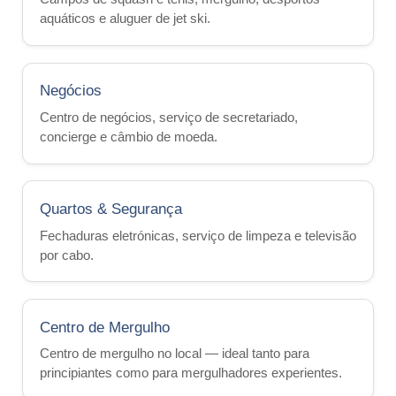
Eventos 2026
aquáticos e aluguer de jet ski.
Como chegar a Malta
História
Negócios
Tempo
Centro de negócios, serviço de secretariado,
Atividades
concierge e câmbio de moeda.
Praia Lido
Viagens de Barco
Quartos & Segurança
Informações sobre Malta
Fechaduras eletrónicas, serviço de limpeza e televisão
por cabo.
Vídeos
Contato
Fotos
Centro de Mergulho
Quote
Centro de mergulho no local — ideal tanto para
principiantes como para mergulhadores experientes.