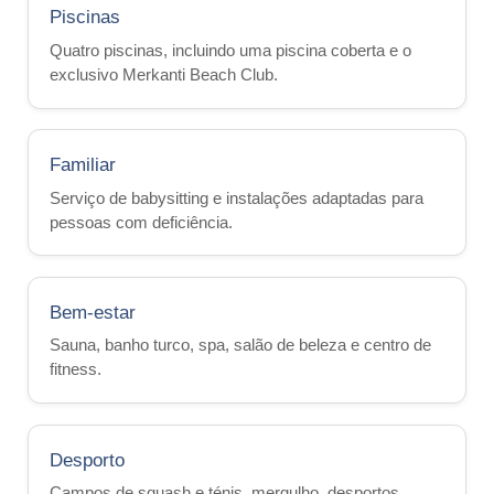
Piscinas
Alojamento em casa de família
Quatro piscinas, incluindo uma piscina coberta e o
Alojamento com um professor
exclusivo Merkanti Beach Club.
Hotéis
Hilton *****
Familiar
Marriott *****
Serviço de babysitting e instalações adaptadas para
Cavalieri 4*
pessoas com deficiência.
Argento ****
Hotel Valentina***
Bem-estar
Plaza 3*
Sauna, banho turco, spa, salão de beleza e centro de
fitness.
Preços e Datas
Pacotes 2026
Desporto
Malta
Campos de squash e ténis, mergulho, desportos