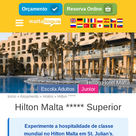
Passar
Orçamento
Reserva Online
para
o
conteúdo
principal
Hilton Hotel Malta
Escola Adultos
Junior
Início
Alojamento
Hotéis
Hilton *****
Breadcrumb
Hilton Malta ***** Superior
Escola de inglês
Localizaçao
Experimente a hospitalidade de classe
Instalações
mundial no Hilton Malta em St. Julian’s.