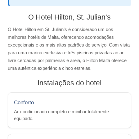
Mistura de nacionalidades
Atividades
O Hotel Hilton, St. Julian’s
Professores
O Hotel Hilton em St. Julian’s é considerado um dos
Ensinar inglês
melhores hotéis de Malta, oferecendo acomodações
excepcionais e os mais altos padrões de serviço. Com vista
Equipe
para uma marina exclusiva e três piscinas privadas ao ar
Prêmios
livre cercadas por palmeiras e areia, o Hilton Malta oferece
uma autêntica experiência cinco estrelas.
ST Star Awards
Instalações do hotel
Filiação e Certificações
Feedback
Erasmus+
Conforto
Ar-condicionado completo e minibar totalmente
Cursos de Língua Inglesa
equipado.
Alojamento
Apartamentos escolares confortáveis