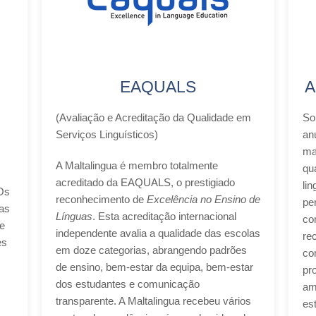
EAQUALS
A
(Avaliação e Acreditação da Qualidade em
So
Serviços Linguísticos)
an
ma
A Maltalingua é membro totalmente
qu
acreditado da EAQUALS, o prestigiado
lin
 Os
reconhecimento de
Excelência no Ensino de
pe
 as
Línguas
. Esta acreditação internacional
co
e
independente avalia a qualidade das escolas
re
es
em doze categorias, abrangendo padrões
co
de ensino, bem-estar da equipa, bem-estar
pr
dos estudantes e comunicação
am
transparente. A Maltalingua recebeu vários
es