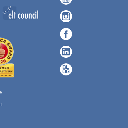
ta
d.