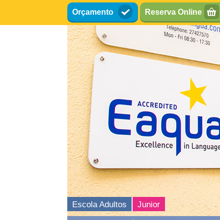
Passar
Orçamento
Reserva Online
para
o
conteúdo
principal
Escola Adultos
Junior