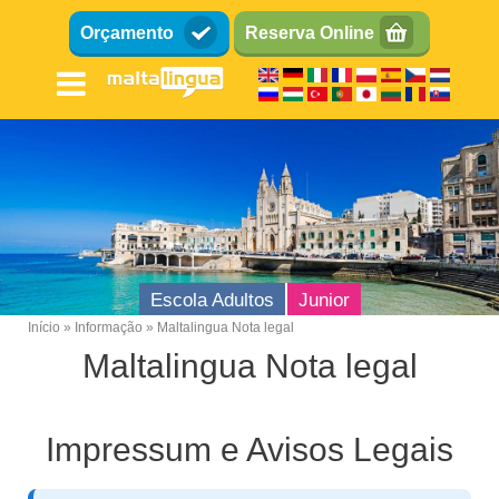
Passar
Orçamento
Reserva Online
para
o
conteúdo
principal
Escola Adultos
Junior
Início
Informação
Maltalingua Nota legal
Breadcrumb
Maltalingua Nota legal
Impressum e Avisos Legais