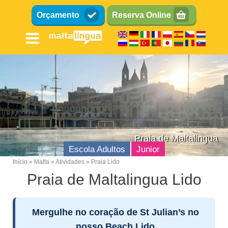
Passar
Orçamento
Reserva Online
para
o
conteúdo
principal
Praia de Maltalingua
Escola Adultos
Junior
Início
Malta
Atividades
Praia Lido
Breadcrumb
Praia de Maltalingua Lido
Escola de inglês
Localizaçao
Mergulhe no coração de St Julian’s no
Instalações
nosso Beach Lido