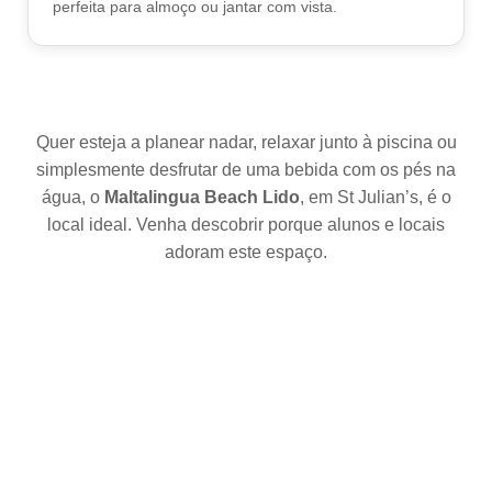
perfeita para almoço ou jantar com vista.
Eventos 2026
Como chegar a Malta
História
Tempo
Quer esteja a planear nadar, relaxar junto à piscina ou
Atividades
simplesmente desfrutar de uma bebida com os pés na
Praia Lido
água, o
Maltalingua Beach Lido
, em St Julian’s, é o
local ideal. Venha descobrir porque alunos e locais
Viagens de Barco
adoram este espaço.
Informações sobre Malta
Vídeos
Contato
Fotos
Quote