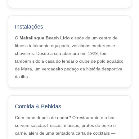
Alojamento em casa de família
Alojamento com um professor
Instalações
Hotéis
O
Maltalingua Beach Lido
dispõe de um centro de
Hilton *****
fitness totalmente equipado, vestiários modernos e
Marriott *****
chuveiros. Desde a sua abertura em 1929, tem
Cavalieri 4*
também sido a casa do lendário clube de polo aquático
Argento ****
de Malta, um verdadeiro pedaço da história desportiva
da ilha.
Hotel Valentina***
Plaza 3*
Preços e Datas
Comida & Bebidas
Pacotes 2026
Com fome depois de nadar? O restaurante e o bar
servem saladas frescas, massas, pratos de peixe e
Malta
carne, além de uma tentadora carta de cocktails —