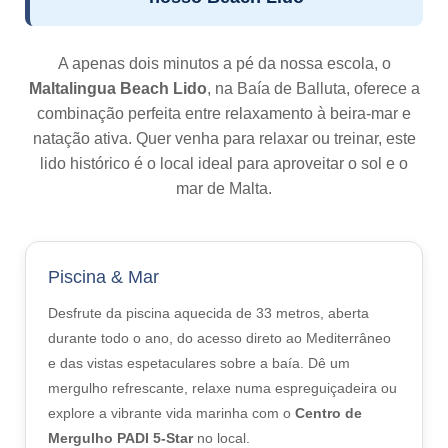
Mistura de nacionalidades
Atividades
A apenas dois minutos a pé da nossa escola, o
Professores
Maltalingua Beach Lido
, na Baía de Balluta, oferece a
Ensinar inglês
combinação perfeita entre relaxamento à beira-mar e
natação ativa. Quer venha para relaxar ou treinar, este
Equipe
lido histórico é o local ideal para aproveitar o sol e o
Prêmios
mar de Malta.
ST Star Awards
Filiação e Certificações
Piscina & Mar
Feedback
Desfrute da piscina aquecida de 33 metros, aberta
Erasmus+
durante todo o ano, do acesso direto ao Mediterrâneo
e das vistas espetaculares sobre a baía. Dê um
Cursos de Língua Inglesa
mergulho refrescante, relaxe numa espreguiçadeira ou
Alojamento
explore a vibrante vida marinha com o
Centro de
Mergulho PADI 5-Star
no local.
Apartamentos escolares confortáveis