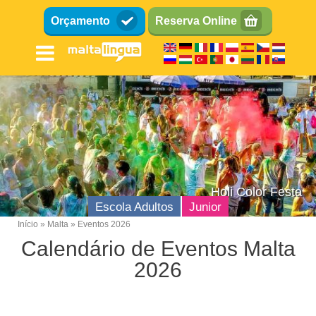
Passar
Orçamento
Reserva Online
para
o
conteúdo
principal
Holi Color Festa
Escola Adultos
Junior
Início
Malta
Eventos 2026
Breadcrumb
Calendário de Eventos Malta
Escola de inglês
2026
Localizaçao
Instalações