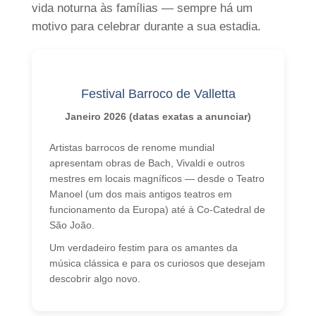
vida noturna às famílias — sempre há um
Alojamento em casa de família
motivo para celebrar durante a sua estadia.
Alojamento com um professor
Hotéis
Hilton *****
Festival Barroco de Valletta
Marriott *****
Janeiro 2026 (datas exatas a anunciar)
Cavalieri 4*
Artistas barrocos de renome mundial
Argento ****
apresentam obras de Bach, Vivaldi e outros
Hotel Valentina***
mestres em locais magníficos — desde o Teatro
Manoel (um dos mais antigos teatros em
Plaza 3*
funcionamento da Europa) até à Co-Catedral de
São João.
Preços e Datas
Um verdadeiro festim para os amantes da
música clássica e para os curiosos que desejam
Pacotes 2026
descobrir algo novo.
Malta