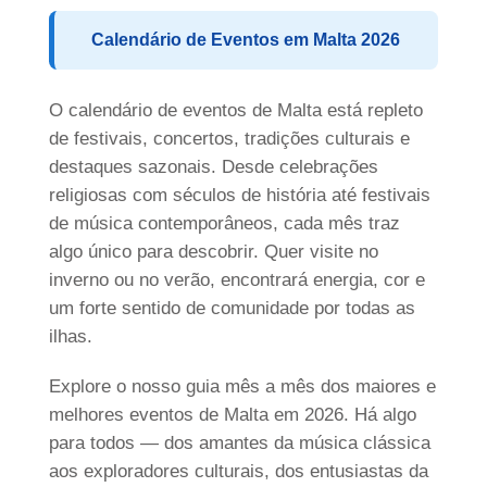
Mistura de nacionalidades
Calendário de Eventos em Malta 2026
Atividades
Professores
O calendário de eventos de Malta está repleto
Ensinar inglês
de festivais, concertos, tradições culturais e
destaques sazonais. Desde celebrações
Equipe
religiosas com séculos de história até festivais
Prêmios
de música contemporâneos, cada mês traz
ST Star Awards
algo único para descobrir. Quer visite no
inverno ou no verão, encontrará energia, cor e
Filiação e Certificações
um forte sentido de comunidade por todas as
Feedback
ilhas.
Erasmus+
Explore o nosso guia mês a mês dos maiores e
Cursos de Língua Inglesa
melhores eventos de Malta em 2026. Há algo
para todos — dos amantes da música clássica
Alojamento
aos exploradores culturais, dos entusiastas da
Apartamentos escolares confortáveis