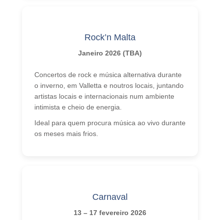
Eventos 2026
Como chegar a Malta
História
Rock’n Malta
Tempo
Janeiro 2026 (TBA)
Atividades
Concertos de rock e música alternativa durante
o inverno, em Valletta e noutros locais, juntando
Praia Lido
artistas locais e internacionais num ambiente
Viagens de Barco
intimista e cheio de energia.
Informações sobre Malta
Ideal para quem procura música ao vivo durante
os meses mais frios.
Vídeos
Contato
Fotos
Quote
Carnaval
13 – 17 fevereiro 2026