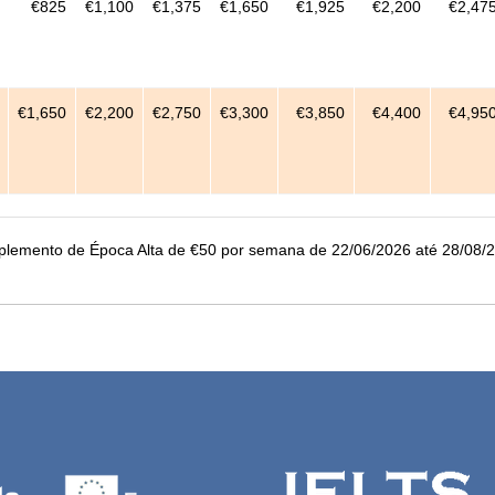
€825
€1,100
€1,375
€1,650
€1,925
€2,200
€2,47
€1,650
€2,200
€2,750
€3,300
€3,850
€4,400
€4,95
plemento de Época Alta de €50 por semana de 22/06/2026 até 28/08/