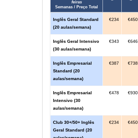
feiras
Semanas / Preço Total
Inglês Geral Standard
€234
€450
(20 aulas/semana)
Inglês Geral Intensivo
€343
€646
(30 aulas/semana)
Inglês Empresarial
€387
€738
Standard (20
aulas/semana)
Inglês Empresarial
€478
€930
Intensivo (30
aulas/semana)
Club 30+/50+ Inglês
€234
€450
Geral Standard (20
aulas/semana)