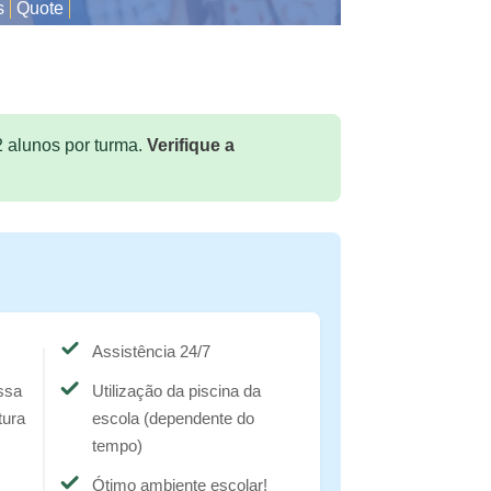
s
Quote
 alunos por turma.
Verifique a
!
Assistência 24/7
ossa
Utilização da piscina da
tura
escola (dependente do
tempo)
Ótimo ambiente escolar!