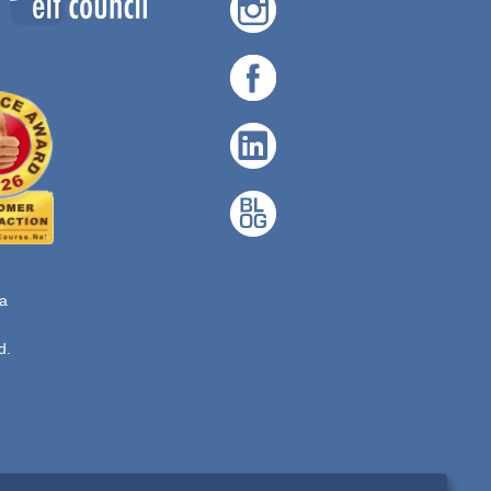
ta
d.