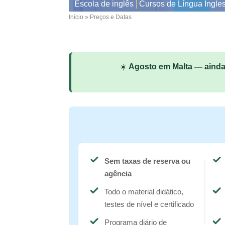
Escola de inglês
Cursos de Língua Ingle
Início
Preços e Datas
Breadcrumb
☀️
Agosto em Malta — ainda
Sem taxas de reserva ou
agência
Todo o material didático,
testes de nível e certificado
Programa diário de