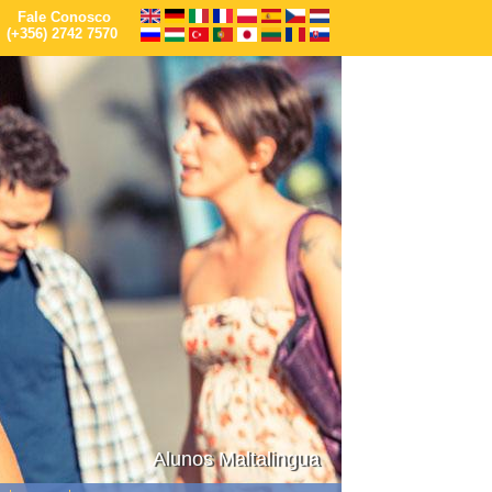
Fale Conosco
(+356) 2742 7570
Alunos Maltalingua