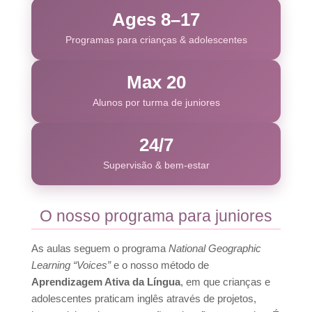
Ages 8–17
Programas para crianças & adolescentes
Max 20
Alunos por turma de juniores
24/7
Supervisão & bem-estar
O nosso programa para juniores
As aulas seguem o programa
National Geographic
Learning “Voices”
e o nosso método de
Aprendizagem Ativa da Língua
, em que crianças e
adolescentes praticam inglês através de projetos,