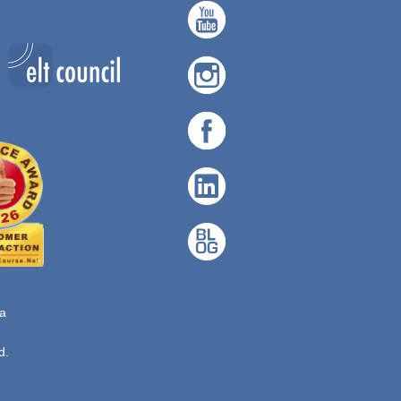
ta
d.