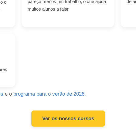
pareça menos um trabalho, o que ajuda
de a
do o
muitos alunos a falar.
a
:
ores
ês
e o
programa para o verão de 2026
.
Ver os nossos cursos