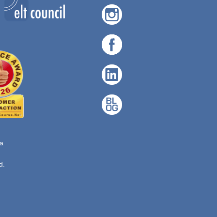
ta
d.