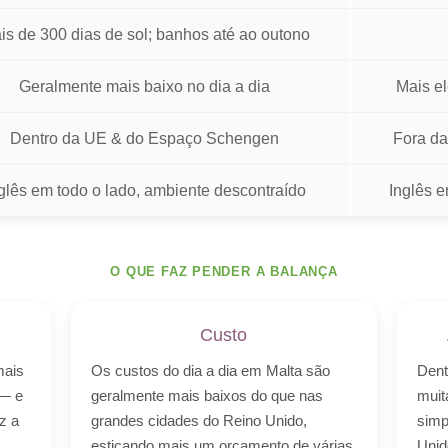
is de 300 dias de sol; banhos até ao outono
Geralmente mais baixo no dia a dia
Mais e
Dentro da UE & do Espaço Schengen
Fora da
glês em todo o lado, ambiente descontraído
Inglês e
O QUE FAZ PENDER A BALANÇA
Custo
mais
Os custos do dia a dia em Malta são
Dent
 — e
geralmente mais baixos do que nas
muit
z a
grandes cidades do Reino Unido,
simp
esticando mais um orçamento de várias
Unid