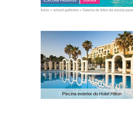
Início
school galleries
Galeria de fotos da escola para
Breadcrumb
Piscina exterior do Hotel Hilton