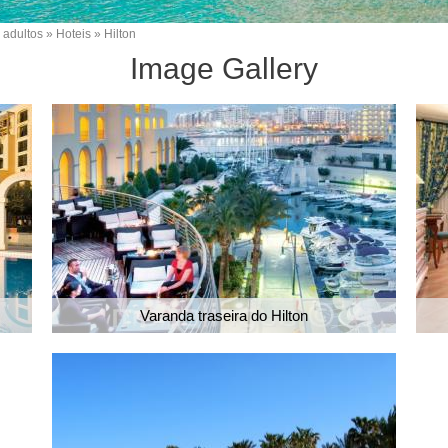
 adultos
Hoteis
Hilton
Image Gallery
Varanda traseira do Hilton