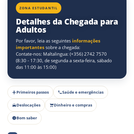
ZONA ESTUDANTIL
Detalhes da Chegada para
Adultos
Por favor, leia as seguintes
informações
importantes
sobre a chegada:
Contate-nos: Maltalingua: (+356) 2742 7570
(8:30 - 17:30, de segunda a sexta-feira, sábado
das 11:00 às 15:00)
Primeiros passos
Saúde e emergências
Deslocações
Dinheiro e compras
Bom saber